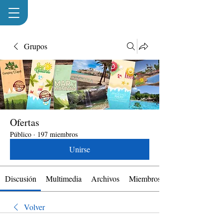
Grupos
Ofertas
Público
·
197 miembros
Unirse
Discusión
Multimedia
Archivos
Miembros
Volver