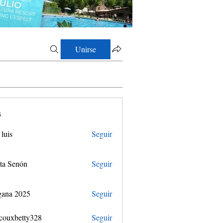
Unirse
s
 luis
Seguir
ta Senón
Seguir
gana 2025
Seguir
couxbetty328
Seguir
etty328