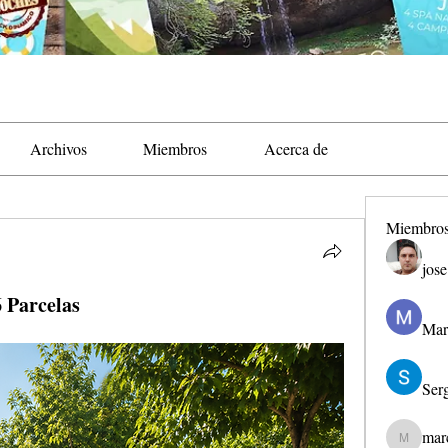
Archivos
Miembros
Acerca de
Miembro
jose
Parcelas
Mar
Ser
mar
marcouxb