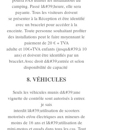
pourra PAS utiliser les installations du
camping. Passé l&#39;heure, elle sera
payante. Tous les visiteurs doivent
se présenter à la Réception et être identifié
avec un bracelet pour accéder à la
enceinte. Toute personne souhaitant profiter
des installations peut le faire moyennant le
paiement de 20 € + TVA
adulte et 10€+TVA enfants (jusqu&#39;à 10
ans) et doivent être identifiés par un
bracelet.Avec droit d&#39;entrée et selon
disponibilité de capacité
8. VÉHICULES
Seuls les véhicules munis d&#39;une
vignette de contrôle sont autorisés à entrer.
je sais
interdit l&#39;utilisation de scooters
motorisés et/ou électriques aux mineurs de
moins de 16 ans et l&#39;utilisation de
mini-motos et quads dans tous les cas. Tout