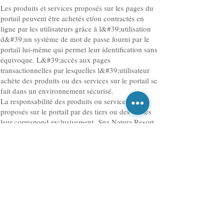
Les produits et services proposés sur les pages du
portail peuvent être achetés et/ou contractés en
ligne par les utilisateurs grâce à l&#39;utilisation
d&#39;un système de mot de passe fourni par le
portail lui-même qui permet leur identification sans
équivoque. L&#39;accès aux pages
transactionnelles par lesquelles l&#39;utilisateur
achète des produits ou des services sur le portail se
fait dans un environnement sécurisé.
La responsabilité des produits ou services
proposés sur le portail par des tiers ou des entités
leur correspond exclusivement. Spa Natura Resort
SA n&#39;assume en aucun cas le risque et
l&#39;entreprise du opérations et relations entre
l&#39;utilisateur et les personnes ou entités
mentionnées.Spa Natura Resort ou Camping
Résidentiel, se réserve le droit d&#39;annuler la
réservation sans préavis, le site de réservation
www.spanaturaresort.net
se réserve le droit
d&#39;annuler la réservation sans préavis,
réservations ne sont pas autorisés 10 mois à