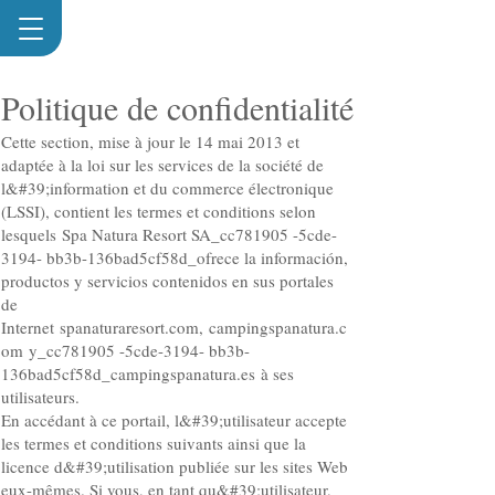
Politique de confidentialité
Cette section, mise à jour le 14 mai 2013 et
adaptée à la loi sur les services de la société de
l&#39;information et du commerce électronique
(LSSI), contient les termes et conditions selon
lesquels Spa Natura Resort SA_cc781905 -5cde-
3194- bb3b-136bad5cf58d_ofrece la información,
productos y servicios contenidos en sus portales
de
Internet spanaturaresort.com, campingspanatura.c
om y_cc781905 -5cde-3194- bb3b-
136bad5cf58d_campingspanatura.es à ses
utilisateurs.
En accédant à ce portail, l&#39;utilisateur accepte
les termes et conditions suivants ainsi que la
licence d&#39;utilisation publiée sur les sites Web
eux-mêmes. Si vous, en tant qu&#39;utilisateur,