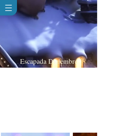
Escapada Diciembre
Pack fines de semana
en Diciembre.
¿Estás preparado para
pasar una estancia
inolvidable con
nosotros?