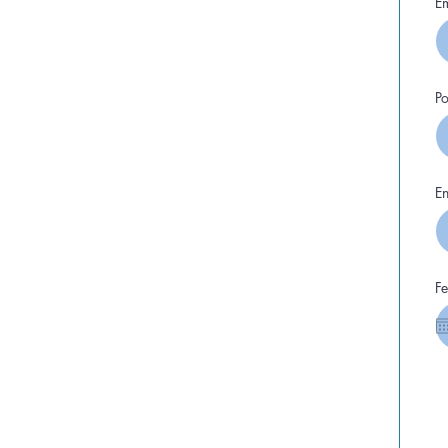
E
Po
En
F